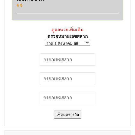
69
ดูผลหวยเพิ่มเติม
ตรวจหมายเลขสลาก
เช็คผลรางวัล