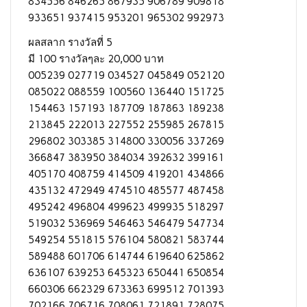
834556 846265 867935 906789 909818
933651 937415 953201 965302 992973
ผลสลาก รางวัลที่ 5
มี 100 รางวัลๆละ 20,000 บาท
005239 027719 034527 045849 052120
085022 088559 100560 136440 151725
154463 157193 187709 187863 189238
213845 222013 227552 255985 267815
296802 303385 314800 330056 337269
366847 383950 384034 392632 399161
405170 408759 414509 419201 434866
435132 472949 474510 485577 487458
495242 496804 499623 499935 518297
519032 536969 546463 546479 547734
549254 551815 576104 580821 583744
589488 601706 614744 619640 625862
636107 639253 645323 650441 650854
660306 662329 673363 699512 701393
702166 706716 708061 721891 728075