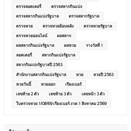
ตรวจลอตเตอรี่
ตรวจสลากกินแบ่ง
ตรวจสลากกินแบ่งรัฐบาล
ตรวจสลากรัฐบาล
ตรวจหวย
ตรวจหวยย้อนหลัง
ตรวจหวยรัฐบาล
ตรวจหวยออนไลน์
ผลสลาก
ผลสลากกินแบ่งรัฐบาล
ผลหวย
รางวัลที่ 1
ลอตเตอรี่
สลากกินแบ่งรัฐบาล
สลากกินแบ่งรัฐบาลปี 2563
สำนักงานสลากกินแบ่งรัฐบาล
หวย
หวยปี 2563
หวยวันนี้
หวยออก
เรียงเบอร์
เลขท้าย 2 ตัว
เลขท้าย 3 ตัว
เลขหน้า 3 ตัว
ใบตรวจหวย 1/08/69 เรียงเบอร์ งวด 1 สิงหาคม 2569