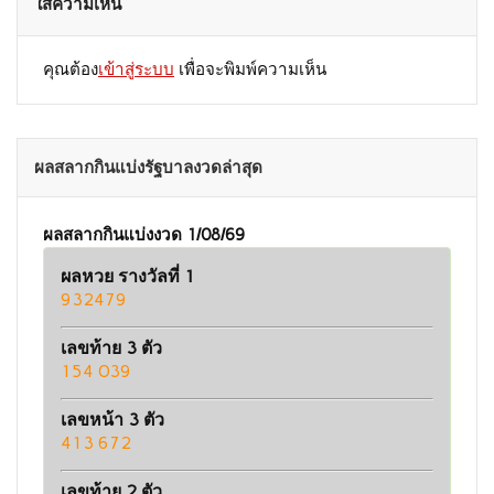
ใส่ความเห็น
คุณต้อง
เข้าสู่ระบบ
เพื่อจะพิมพ์ความเห็น
ผลสลากกินแบ่งรัฐบาลงวดล่าสุด
ผลสลากกินแบ่งงวด 1/08/69
ผลหวย รางวัลที่ 1
932479
เลขท้าย 3 ตัว
154 039
เลขหน้า 3 ตัว
413 672
เลขท้าย 2 ตัว