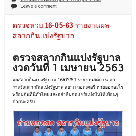
Leave a comment
ตรวจหวย 16-05-63 รายงานผล
สลากกินแบ่งรัฐบาล
ตรวจสลากกินแบ่งรัฐบาล
งวดวันที่ 1 เมษายน 2563
ผลสลากกินแบ่งรัฐบาล 16/05/63 รายงานสดการออก
รางวัลสลากกินแบ่งรัฐบาล สยาม ลอตเตอรี่ หวยออกอะไร
พร้อมกันที่นี่ทั่วไทยและอย่าลืมกดแชร์แบ่งปันให้เพื่อนๆ
ด้วยนะครับ