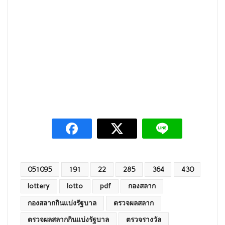
051095
191
22
285
364
430
lottery
lotto
pdf
กองสลาก
กองสลากกินแบ่งรัฐบาล
ตรวจผลสลาก
ตรวจผลสลากกินแบ่งรัฐบาล
ตรวจรางวัล