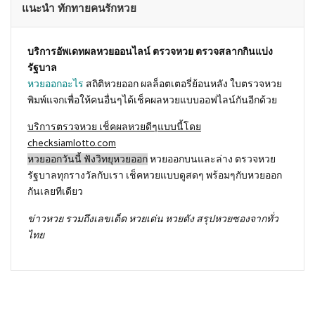
แนะนำ ทักทายคนรักหวย
บริการอัพเดทผลหวยออนไลน์ ตรวจหวย ตรวจสลากกินแบ่ง
รัฐบาล
หวยออกอะไร
สถิติหวยออก ผลล็อตเตอรี่ย้อนหลัง ใบตรวจหวย
พิมพ์แจกเพื่อให้คนอื่นๆได้เช็คผลหวยแบบออฟไลน์กันอีกด้วย
บริการตรวจหวย เช็คผลหวยดีๆแบบนี้โดย
checksiamlotto.com
หวยออกวันนี้ ฟังวิทยุหวยออก
หวยออกบนและล่าง ตรวจหวย
รัฐบาลทุกรางวัลกับเรา เช็คหวยแบบดูสดๆ พร้อมๆกับหวยออก
กันเลยทีเดียว
ข่าวหวย รวมถึงเลขเด็ด หวยเด่น หวยดัง สรุปหวยซองจากทั่ว
ไทย