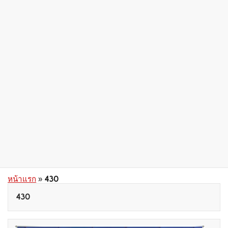
หน้าแรก
»
430
430