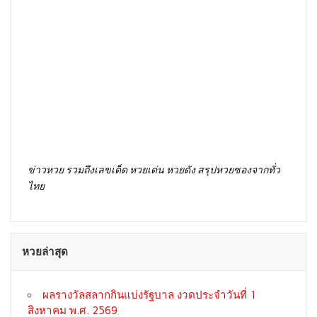
ข่าวหวย รวมถึงเลขเด็ด หวยเด่น หวยดัง สรุปหวยซองจากทั่ว
ไทย
หวยล่าสุด
ผลรางวัลสลากกินแบ่งรัฐบาล งวดประจำวันที่ 1
สิงหาคม พ.ศ. 2569