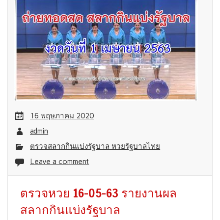
16 พฤษภาคม 2020
admin
ตรวจสลากกินแบ่งรัฐบาล หวยรัฐบาลไทย
Leave a comment
ตรวจหวย 16-05-63 รายงานผล
สลากกินแบ่งรัฐบาล