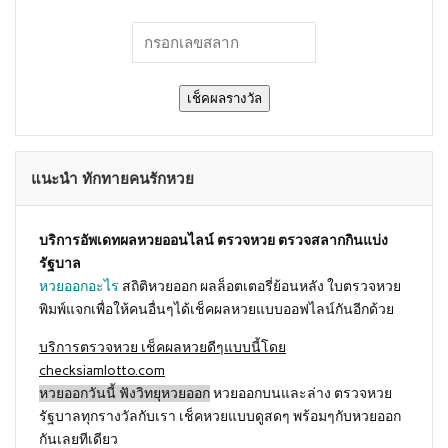
เช็คผลรางวัล
แนะนำ ทักทายคนรักหวย
บริการอัพเดทผลหวยออนไลน์ ตรวจหวย ตรวจสลากกินแบ่ง
รัฐบาล
หวยออกอะไร
สถิติหวยออก ผลล็อตเตอรี่ย้อนหลัง ใบตรวจหวย
พิมพ์แจกเพื่อให้คนอื่นๆได้เช็คผลหวยแบบออฟไลน์กันอีกด้วย
บริการตรวจหวย เช็คผลหวยดีๆแบบนี้โดย
checksiamlotto.com
หวยออกวันนี้ ฟังวิทยุหวยออก
หวยออกบนและล่าง ตรวจหวย
รัฐบาลทุกรางวัลกับเรา เช็คหวยแบบดูสดๆ พร้อมๆกับหวยออก
กันเลยทีเดียว