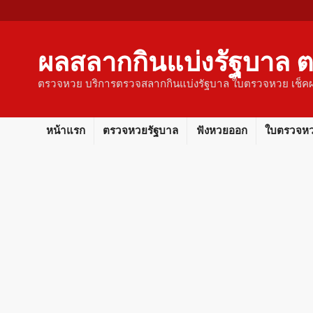
ผลสลากกินแบ่งรัฐบาล 
ตรวจหวย บริการตรวจสลากกินแบ่งรัฐบาล ใบตรวจหวย เช็คผ
หน้าแรก
ตรวจหวยรัฐบาล
ฟังหวยออก
ใบตรวจห