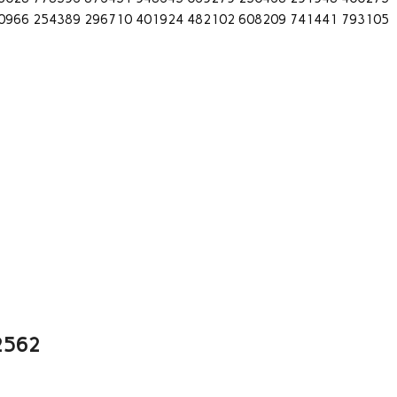
0966 254389 296710 401924 482102 608209 741441 793105
2562