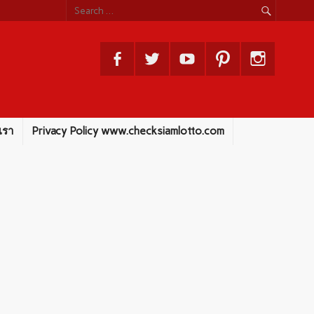
บเรา
Privacy Policy www.checksiamlotto.com