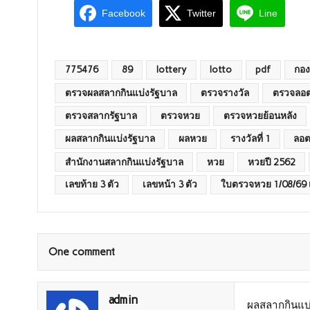
Facebook
Twitter
Line
775476
89
lottery
lotto
pdf
กอ
ตรวจผลสลากกินแบ่งรัฐบาล
ตรวจรางวัล
ตรวจลอตเ
ตรวจสลากรัฐบาล
ตรวจหวย
ตรวจหวยย้อนหลัง
ผลสลากกินแบ่งรัฐบาล
ผลหวย
รางวัลที่ 1
ลอต
สำนักงานสลากกินแบ่งรัฐบาล
หวย
หวยปี 2562
เลขท้าย 3 ตัว
เลขหน้า 3 ตัว
ใบตรวจหวย 1/08/69 เ
One comment
admin
ผลสลากกินแบ่