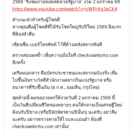
2569 “รับชมถ่ายทอดสดหวยรัฐบาล” งวด 2 มกราคม 69
https://www.youtube.com/watch?v=uWPrKq3eCK4
คำแนะนำสำหรับผู้โชคดี
หากคุณคือผู้โชคดีที่ได้รับโชคใหญ่รับปีใหม่ 2569 สิ่งแรก
ที่ต้องทำคือ:
เขียนชื่อ-เบอร์โทรศัพท์ ไว้ที่ด้านหลังสลากทันที
ตรวจสอบผลซ้ำ เพื่อความมั่นใจที่ checksiamlotto.com
อีกครั้ง
เตรียมเอกสาร คือบัตรประชาชนและสลากฉบับจริง เพื่อ
ไปขึ้นเงินรางวัลที่สำนักงานสลากกินแบ่งรัฐบาล หรือ
ธนาคารที่รับขึ้นเงิน (ธ.ก.ส., ออมสิน, กรุงไทย)
สุดท้ายนี้ ผมขออวยพรให้งวดวันที่ 2 มกราคม 2569 นี้
เป็นวันที่เปลี่ยนชีวิตของหลายๆ คนให้กลายเป็นเศรษฐีใหม่
ต้อนรับปีขาล (หรือปีนักษัตรตามปีนั้นๆ) นะครับ อย่าลืม
นะครับ อยากตรวจหวยให้ไวและแม่นยำ ต้องที่
checksiamlotto.com เท่านั้น!