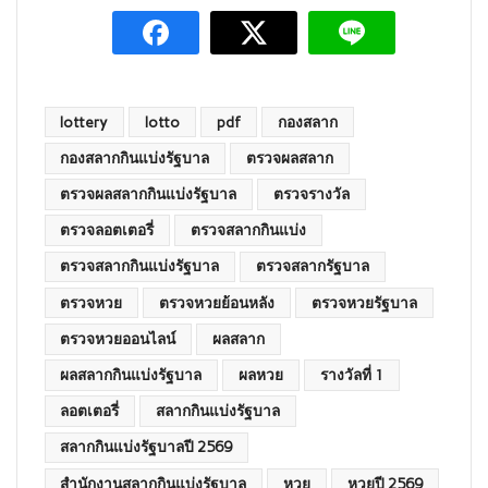
lottery
lotto
pdf
กองสลาก
กองสลากกินแบ่งรัฐบาล
ตรวจผลสลาก
ตรวจผลสลากกินแบ่งรัฐบาล
ตรวจรางวัล
ตรวจลอตเตอรี่
ตรวจสลากกินแบ่ง
ตรวจสลากกินแบ่งรัฐบาล
ตรวจสลากรัฐบาล
ตรวจหวย
ตรวจหวยย้อนหลัง
ตรวจหวยรัฐบาล
ตรวจหวยออนไลน์
ผลสลาก
ผลสลากกินแบ่งรัฐบาล
ผลหวย
รางวัลที่ 1
ลอตเตอรี่
สลากกินแบ่งรัฐบาล
สลากกินแบ่งรัฐบาลปี 2569
สำนักงานสลากกินแบ่งรัฐบาล
หวย
หวยปี 2569