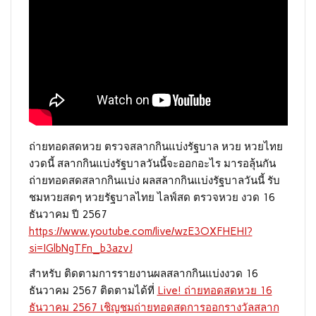
ถ่ายทอดสดหวย ตรวจสลากกินแบ่งรัฐบาล หวย หวยไทย
งวดนี้ สลากกินแบ่งรัฐบาลวันนี้จะออกอะไร มารอลุ้นกัน
ถ่ายทอดสดสลากกินแบ่ง ผลสลากกินแบ่งรัฐบาลวันนี้ รับ
ชมหวยสดๆ หวยรัฐบาลไทย ไลฟ์สด ตรวจหวย งวด 16
ธันวาคม ปี 2567
https://www.youtube.com/live/wzE3OXFHEHI?
si=IGlbNgTFn_b3azvJ
สำหรับ ติดตามการรายงานผลสลากกินแบ่งงวด 16
ธันวาคม 2567 ติดตามได้ที่
Live! ถ่ายทอดสดหวย 16
ธันวาคม 2567 เชิญชมถ่ายทอดสดการออกรางวัลสลาก