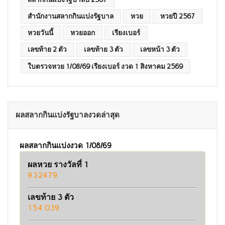
สำนักงานสลากกินแบ่งรัฐบาล
หวย
หวยปี 2567
หวยวันนี้
หวยออก
เรียงเบอร์
เลขท้าย 2 ตัว
เลขท้าย 3 ตัว
เลขหน้า 3 ตัว
ใบตรวจหวย 1/08/69 เรียงเบอร์ งวด 1 สิงหาคม 2569
ผลสลากกินแบ่งรัฐบาลงวดล่าสุด
ผลสลากกินแบ่งงวด 1/08/69
ผลหวย รางวัลที่ 1
932479
เลขท้าย 3 ตัว
154 039