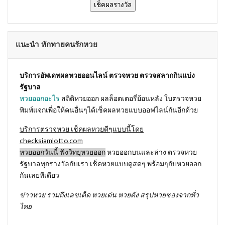
เช็คผลรางวัล
แนะนำ ทักทายคนรักหวย
บริการอัพเดทผลหวยออนไลน์ ตรวจหวย ตรวจสลากกินแบ่ง
รัฐบาล
หวยออกอะไร
สถิติหวยออก ผลล็อตเตอรี่ย้อนหลัง ใบตรวจหวย
พิมพ์แจกเพื่อให้คนอื่นๆได้เช็คผลหวยแบบออฟไลน์กันอีกด้วย
บริการตรวจหวย เช็คผลหวยดีๆแบบนี้โดย
checksiamlotto.com
หวยออกวันนี้ ฟังวิทยุหวยออก
หวยออกบนและล่าง ตรวจหวย
รัฐบาลทุกรางวัลกับเรา เช็คหวยแบบดูสดๆ พร้อมๆกับหวยออก
กันเลยทีเดียว
ข่าวหวย รวมถึงเลขเด็ด หวยเด่น หวยดัง สรุปหวยซองจากทั่ว
ไทย