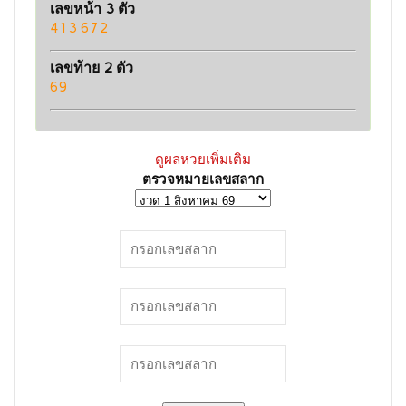
เลขหน้า 3 ตัว
413 672
เลขท้าย 2 ตัว
69
ดูผลหวยเพิ่มเติม
ตรวจหมายเลขสลาก