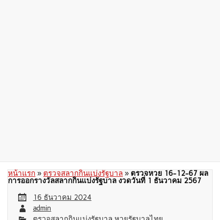
หน้าแรก
»
ตรวจสลากกินแบ่งรัฐบาล
»
ตรวจหวย 16-12-67 ผล
การออกรางวัลสลากกินแบ่งรัฐบาล งวดวันที่ 1 ธันวาคม 2567
16 ธันวาคม 2024
admin
ตรวจสลากกินแบ่งรัฐบาล หวยรัฐบาลไทย