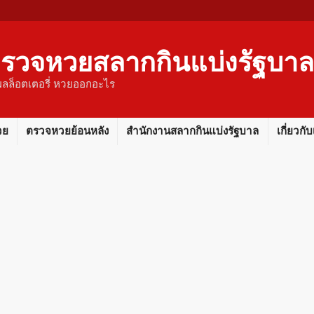
ตรวจหวยสลากกินแบ่งรัฐบาล
ลล็อตเตอรี่ หวยออกอะไร
วย
ตรวจหวยย้อนหลัง
สำนักงานสลากกินแบ่งรัฐบาล
เกี่ยวกั