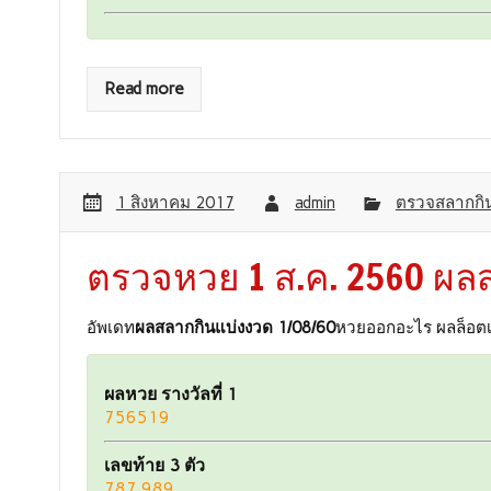
Read more
1 สิงหาคม 2017
admin
ตรวจสลากกิน
ตรวจหวย 1 ส.ค. 2560 ผลส
อัพเดท
ผลสลากกินแบ่งงวด 1/08/60
หวยออกอะไร ผลล็อตเต
ผลหวย รางวัลที่ 1
756519
เลขท้าย 3 ตัว
787 989