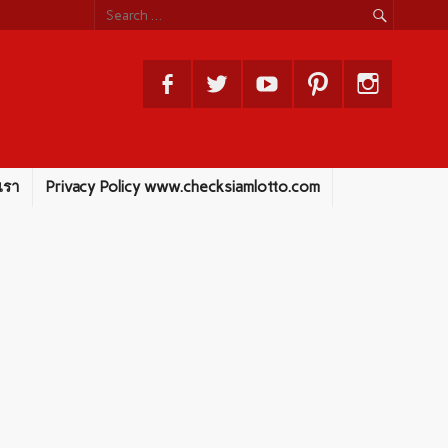
บเรา
Privacy Policy www.checksiamlotto.com