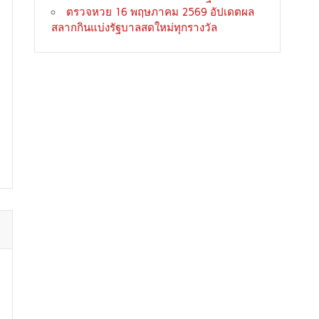
ตรวจหวย 16 พฤษภาคม 2569 อัปเดตผล
สลากกินแบ่งรัฐบาลสดใหม่ทุกรางวัล