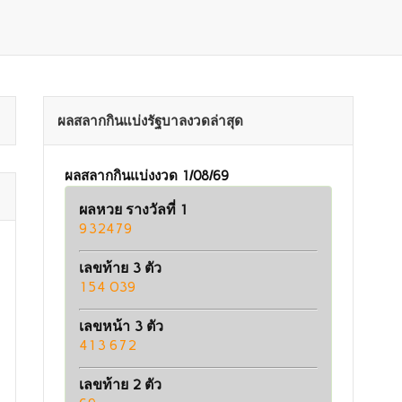
ผลสลากกินแบ่งรัฐบาลงวดล่าสุด
ผลสลากกินแบ่งงวด 1/08/69
ผลหวย รางวัลที่ 1
932479
เลขท้าย 3 ตัว
154 039
เลขหน้า 3 ตัว
413 672
เลขท้าย 2 ตัว