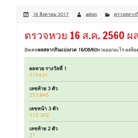
16 สิงหาคม 2017
admin
ตรวจสลากกิ
ตรวจหวย 16 ส.ค. 2560 ผ
อัพเดท
ผลสลากกินแบ่งงวด 16/08/60
หวยออกอะไร ผลล็อต
ผลหวย รางวัลที่ 1
715431
เลขท้าย 3 ตัว
253 945
เลขหน้า 3 ตัว
115 302
เลขท้าย 2 ตัว
37