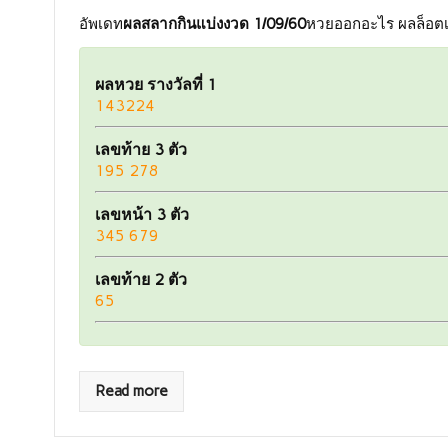
อัพเดท
ผลสลากกินแบ่งงวด 1/09/60
หวยออกอะไร ผลล็อตเต
ผลหวย รางวัลที่ 1
143224
เลขท้าย 3 ตัว
195 278
เลขหน้า 3 ตัว
345 679
เลขท้าย 2 ตัว
65
Read more