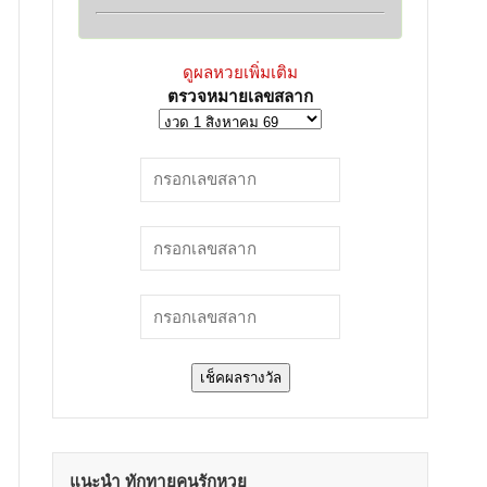
ดูผลหวยเพิ่มเติม
ตรวจหมายเลขสลาก
เช็คผลรางวัล
แนะนำ ทักทายคนรักหวย