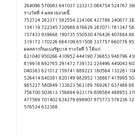
264096 570083 641037 223213 084754 524767 36
รางวัลที่ 4 ผลหวยงวดนี้
752724 263371 582554 224166 427786 240677 28
134119 722345 720988 876629 287071 781347 58
157433 939668 190735 550530 476426 407884 88
319172 170226 664109 651508 337757 660776 95
ผลสลากกินแบ่งรัฐบาล รางวัลที่ 5 ได้แก่
821040 950266 410952 444190 736853 948796 43
819918 692765 291472 739132 224496 440043 60
040383 621012 159741 889223 180564 132281 10
526414 640391 820149 982952 138867 415995 50
985237 580849 133823 563189 769267 637488 68
756700 503613 156894 923179 809584 488953 37
477569 701402 634279 698907 975773 576236 32
576524 632388