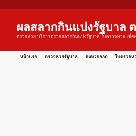
ผลสลากกินแบ่งรัฐบาล 
ตรวจหวย บริการตรวจสลากกินแบ่งรัฐบาล ใบตรวจหวย เช็คผ
หน้าแรก
ตรวจหวยรัฐบาล
ฟังหวยออก
ใบตรวจห