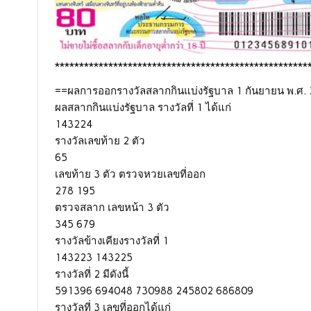
****************************************************
==ผลการออกรางวัลสลากกินแบ่งรัฐบาล 1 กันยายน พ.ศ.
ผลสลากกินแบ่งรัฐบาล รางวัลที่ 1 ได้แก่
143224
รางวัลเลขท้าย 2 ตัว
65
เลขท้าย 3 ตัว ตรวจหวยเลขที่ออก
278 195
ตรวจสลาก เลขหน้า 3 ตัว
345 679
รางวัลข้างเคียงรางวัลที่ 1
143223 143225
รางวัลที่ 2 มีดังนี้
591396 694048 730988 245802 686809
รางวัลที่ 3 เลขที่ออกได้แก่