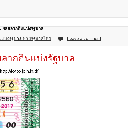
0 ผลสลากกินแบ่งรัฐบาล
แบ่งรัฐบาล หวยรัฐบาลไทย
Leave a comment
สลากกินแบ่งรัฐบาล
http://lotto.join.in.th)