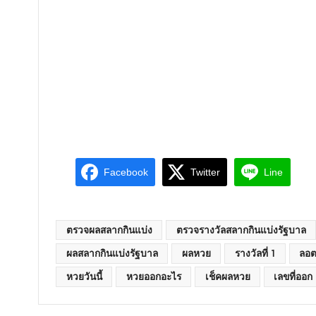
Facebook
Twitter
Line
ตรวจผลสลากกินแบ่ง
ตรวจรางวัลสลากกินแบ่งรัฐบาล
ผลสลากกินแบ่งรัฐบาล
ผลหวย
รางวัลที่ 1
ลอต
หวยวันนี้
หวยออกอะไร
เช็คผลหวย
เลขที่ออก