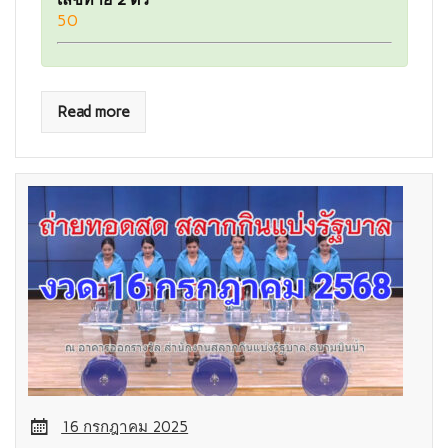
50
Read more
16 กรกฎาคม 2025