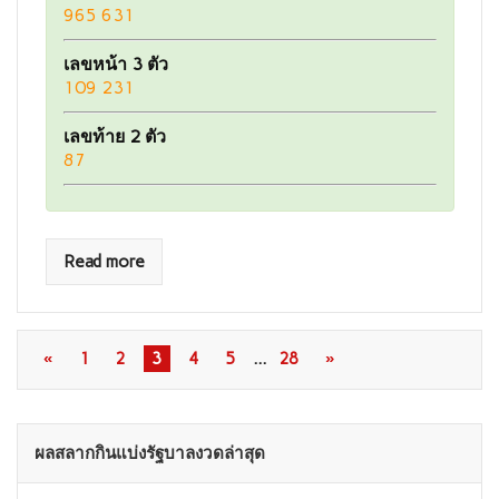
965 631
เลขหน้า 3 ตัว
109 231
เลขท้าย 2 ตัว
87
Read more
«
1
2
3
4
5
…
28
»
ผลสลากกินแบ่งรัฐบาลงวดล่าสุด