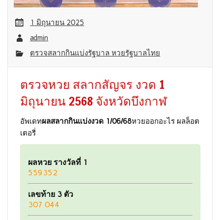
1 มิถุนายน 2025
admin
ตรวจสลากกินแบ่งรัฐบาล หวยรัฐบาลไทย
ตรวจหวย สลากสัญจร งวด 1
มิถุนายน 2568 จังหวัดบึงกาฬ
อัพเดท
ผลสลากกินแบ่งงวด 1/06/68
หวยออกอะไร ผลล็อต
เตอรี่
ผลหวย รางวัลที่ 1
559352
เลขท้าย 3 ตัว
307 044