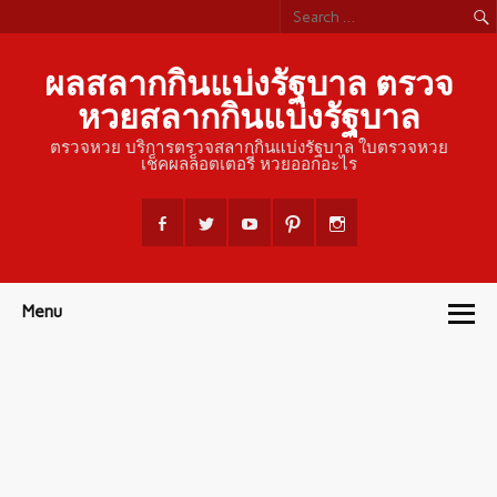
ผลสลากกินแบ่งรัฐบาล ตรวจ
หวยสลากกินแบ่งรัฐบาล
ตรวจหวย บริการตรวจสลากกินแบ่งรัฐบาล ใบตรวจหวย
เช็คผลล็อตเตอรี่ หวยออกอะไร
Menu