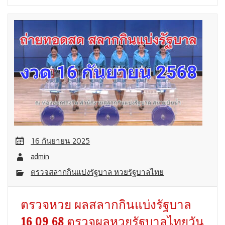
16 กันยายน 2025
admin
ตรวจสลากกินแบ่งรัฐบาล หวยรัฐบาลไทย
ตรวจหวย ผลสลากกินแบ่งรัฐบาล
16 09 68 ตรวจผลหวยรัฐบาลไทยวัน