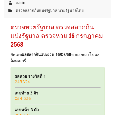
admin
ตรวจสลากกินแบ่งรัฐบาล หวยรัฐบาลไทย
ตรวจหวยรัฐบาล ตรวจสลากกิน
แบ่งรัฐบาล ตรวจหวย 16 กรกฎาคม
2568
อัพเดท
ผลสลากกินแบ่งงวด 16/07/68
หวยออกอะไร ผล
ล็อตเตอรี่
ผลหวย รางวัลที่ 1
245324
เลขท้าย 3 ตัว
084 336
เลขหน้า 3 ตัว