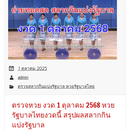
1 ตุลาคม 2025
admin
ตรวจสลากกินแบ่งรัฐบาล หวยรัฐบาลไทย
ตรวจหวย งวด 1 ตุลาคม 2568 หวย
รัฐบาลไทยงวดนี้ สรุปผลสลากกิน
แบ่งรัฐบาล