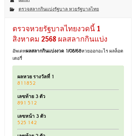
ตรวจสลากกินแบ่งรัฐบาล หวยรัฐบาลไทย
ตรวจหวยรัฐบาลไทยงวดนี้ 1
สิงหาคม 2568 ผลสลากกินแบ่ง
อัพเดท
ผลสลากกินแบ่งงวด 1/08/68
หวยออกอะไร ผลล็อต
เตอรี่
ผลหวย รางวัลที่ 1
811852
เลขท้าย 3 ตัว
891 512
เลขหน้า 3 ตัว
525 142
เลขท้าย 2 ตัว