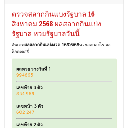
ตรวจสลากกินแบ่งรัฐบาล 16
สิงหาคม 2568 ผลสลากกินแบ่ง
รัฐบาล หวยรัฐบาลวันนี้
อัพเดท
ผลสลากกินแบ่งงวด 16/08/68
หวยออกอะไร ผล
ล็อตเตอรี่
ผลหวย รางวัลที่ 1
994865
เลขท้าย 3 ตัว
834 989
เลขหน้า 3 ตัว
602 247
เลขท้าย 2 ตัว