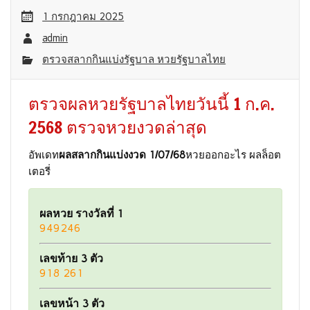
1 กรกฎาคม 2025
admin
ตรวจสลากกินแบ่งรัฐบาล หวยรัฐบาลไทย
ตรวจผลหวยรัฐบาลไทยวันนี้ 1 ก.ค.
2568 ตรวจหวยงวดล่าสุด
อัพเดท
ผลสลากกินแบ่งงวด 1/07/68
หวยออกอะไร ผลล็อต
เตอรี่
ผลหวย รางวัลที่ 1
949246
เลขท้าย 3 ตัว
918 261
เลขหน้า 3 ตัว