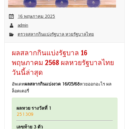
16 พฤษภาคม 2025
admin
ตรวจสลากกินแบ่งรัฐบาล หวยรัฐบาลไทย
ผลสลากกินแบ่งรัฐบาล 16
พฤษภาคม 2568 ผลหวยรัฐบาลไทย
วันนี้ล่าสุด
อัพเดท
ผลสลากกินแบ่งงวด 16/05/68
หวยออกอะไร ผล
ล็อตเตอรี่
ผลหวย รางวัลที่ 1
251309
เลขท้าย 3 ตัว