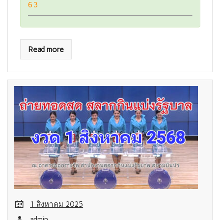
63
Read more
1 สิงหาคม 2025
admin