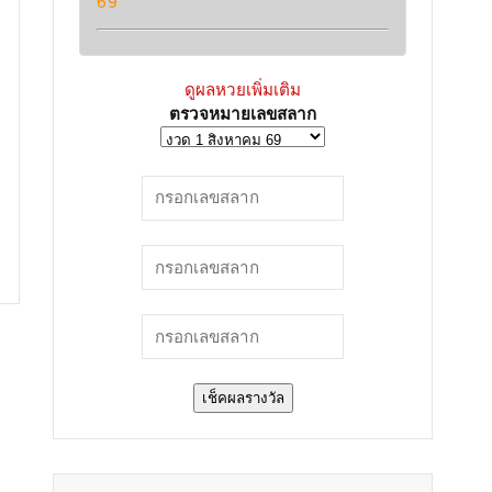
69
ดูผลหวยเพิ่มเติม
ตรวจหมายเลขสลาก
เช็คผลรางวัล