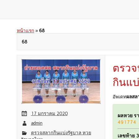
หน้าแรก
»
68
68
ตรวจ
กินแบ
อัพเดท
ผลสลา
17 มกราคม 2020
ผลหวย ราง
491774
admin
ตรวจสลากกินแบ่งรัฐบาล หวย
เลขท้าย 3