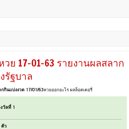
หวย 17-01-63 รายงานผลสลาก
่งรัฐบาล
กกินแบ่งงวด 17/01/63
หวยออกอะไร ผลล็อตเตอรี่
วัลที่ 1
 ตัว