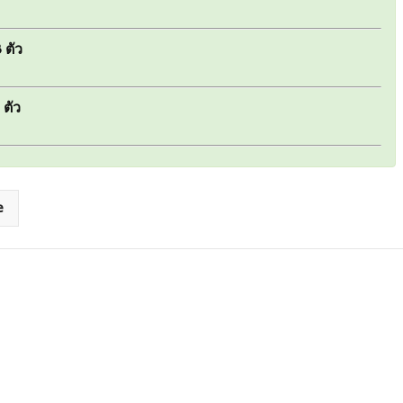
 ตัว
 ตัว
e