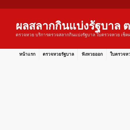
ผลสลากกินแบ่งรัฐบาล 
ตรวจหวย บริการตรวจสลากกินแบ่งรัฐบาล ใบตรวจหวย เช็คผ
หน้าแรก
ตรวจหวยรัฐบาล
ฟังหวยออก
ใบตรวจห