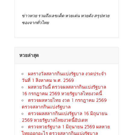
ข่าวหวย รวมถึงเลขเด็ด หวยเด่น หวยดัง สรุปหวย
ซองจากทั่วไทย
หวยล่าสุด
ผลรางวัลสลากกินแบ่งรัฐบาล งวดประจำ
วันที่ 1 สิงหาคม พ.ศ. 2569
ผลหวยวันนี้ ตรวจผลสลากกินแบ่งรัฐบาล
16 กรกฎาคม 2569 หวยรัฐบาลไทยงวดนี้
ตรวจผลหวยไทย งวด 1 กรกฎาคม 2569
ตรวจสลากกินแบ่งรัฐบาล
ตรวจผลสลากกินแบ่งรัฐบาล 16 มิถุนายน
2569 หวยรัฐบาลไทยงวดนี้อัปเดท
ตรวจหวยรัฐบาล 1 มิถุนายน 2569 ผลหวย
ไทยออกอะไร ตรวจสลากกินแบ่งรัฐบาล