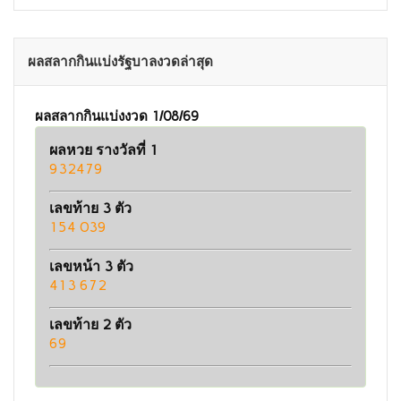
ผลสลากกินแบ่งรัฐบาลงวดล่าสุด
ผลสลากกินแบ่งงวด 1/08/69
ผลหวย รางวัลที่ 1
932479
เลขท้าย 3 ตัว
154 039
เลขหน้า 3 ตัว
413 672
เลขท้าย 2 ตัว
69