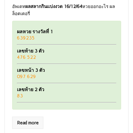
อัพเดท
ผลสลากกินแบ่งงวด 16/12/64
หวยออกอะไร ผล
ล็อตเตอรี่
ผลหวย รางวัลที่ 1
639235
เลขท้าย 3 ตัว
476 522
เลขหน้า 3 ตัว
097 629
เลขท้าย 2 ตัว
83
Read more