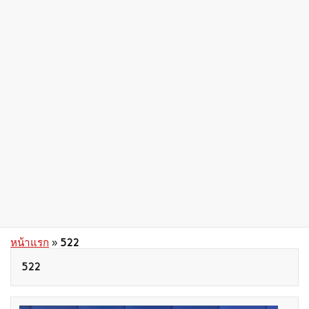
หน้าแรก
»
522
522