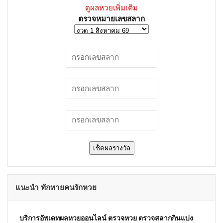
ดูผลหวยเพิ่มเติม
ตรวจหมายเลขสลาก
เช็คผลรางวัล
แนะนำ ทักทายคนรักหวย
บริการอัพเดทผลหวยออนไลน์ ตรวจหวย ตรวจสลากกินแบ่ง