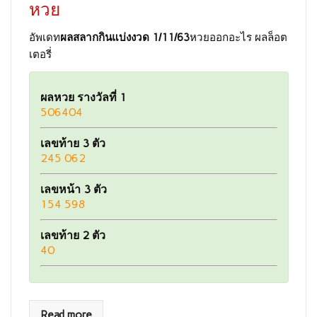
หวย
อัพเดท
ผลสลากกินแบ่งงวด 1/11/63
หวยออกอะไร ผลล็อต
เตอรี่
ผลหวย รางวัลที่ 1
506404
เลขท้าย 3 ตัว
245 062
เลขหน้า 3 ตัว
154 598
เลขท้าย 2 ตัว
40
Read more