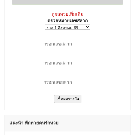
ดูผลหวยเพิ่มเติม
ตรวจหมายเลขสลาก
เช็คผลรางวัล
แนะนำ ทักทายคนรักหวย