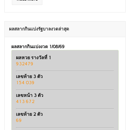
ผลสลากกินแบ่งรัฐบาลงวดล่าสุด
ผลสลากกินแบ่งงวด 1/08/69
ผลหวย รางวัลที่ 1
932479
เลขท้าย 3 ตัว
154 039
เลขหน้า 3 ตัว
413 672
เลขท้าย 2 ตัว
69