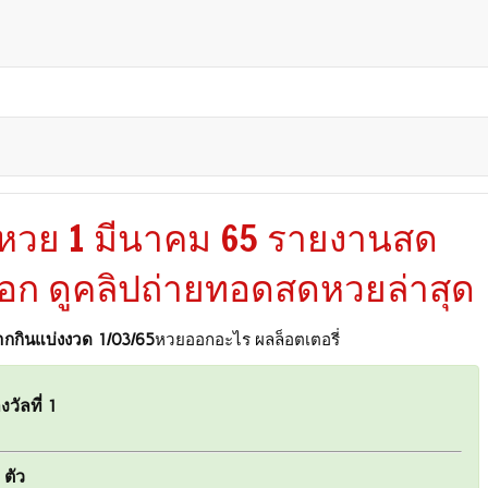
หวย 1 มีนาคม 65 รายงานสด
ก ดูคลิปถ่ายทอดสดหวยล่าสุด
กกินแบ่งงวด 1/03/65
หวยออกอะไร ผลล็อตเตอรี่
วัลที่ 1
 ตัว