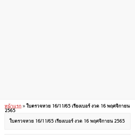
หน้าแรก
»
ใบตรวจหวย 16/11/65 เรียงเบอร์ งวด 16 พฤศจิกายน
2565
ใบตรวจหวย 16/11/65 เรียงเบอร์ งวด 16 พฤศจิกายน 2565