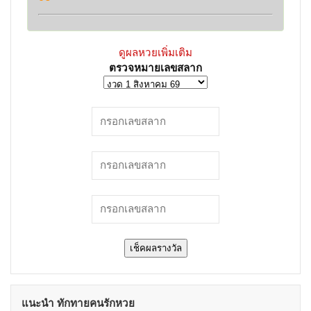
ดูผลหวยเพิ่มเติม
ตรวจหมายเลขสลาก
เช็คผลรางวัล
แนะนำ ทักทายคนรักหวย