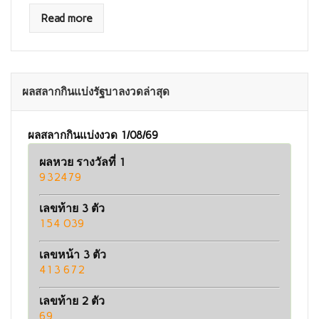
Read more
ผลสลากกินแบ่งรัฐบาลงวดล่าสุด
ผลสลากกินแบ่งงวด 1/08/69
ผลหวย รางวัลที่ 1
932479
เลขท้าย 3 ตัว
154 039
เลขหน้า 3 ตัว
413 672
เลขท้าย 2 ตัว
69