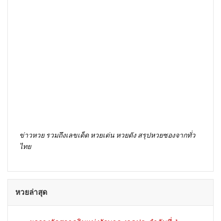
ข่าวหวย รวมถึงเลขเด็ด หวยเด่น หวยดัง สรุปหวยซองจากทั่ว
ไทย
หวยล่าสุด