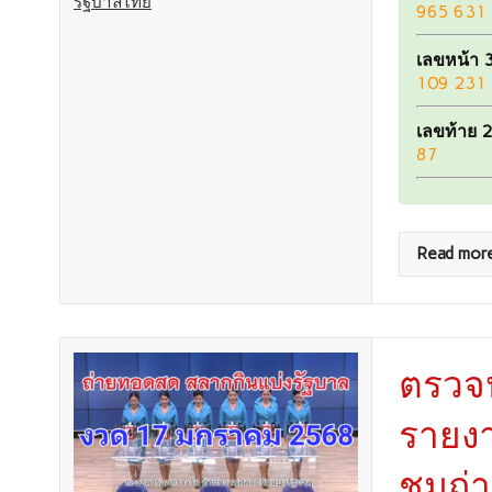
รัฐบาลไทย
965 631
เลขหน้า 3
109 231
เลขท้าย 2
87
Read mor
ตรวจ
รายงา
ชมถ่