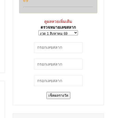
69
ดูผลหวยเพิ่มเติม
ตรวจหมายเลขสลาก
เช็คผลรางวัล