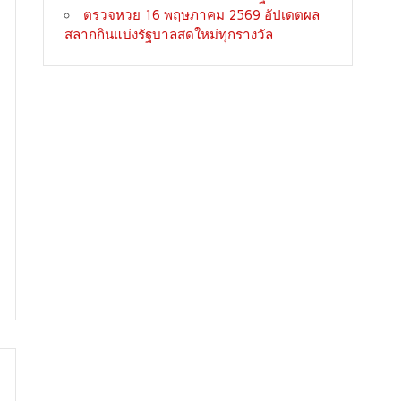
ตรวจหวย 16 พฤษภาคม 2569 อัปเดตผล
สลากกินแบ่งรัฐบาลสดใหม่ทุกรางวัล