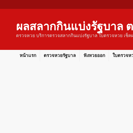
ผลสลากกินแบ่งรัฐบาล 
ตรวจหวย บริการตรวจสลากกินแบ่งรัฐบาล ใบตรวจหวย เช็คผ
หน้าแรก
ตรวจหวยรัฐบาล
ฟังหวยออก
ใบตรวจห