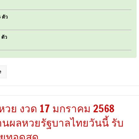
 ตัว
 ตัว
e
หวย งวด 17 มกราคม 2568
นผลหวยรัฐบาลไทยวันนี้ รับ
ายทอดสด