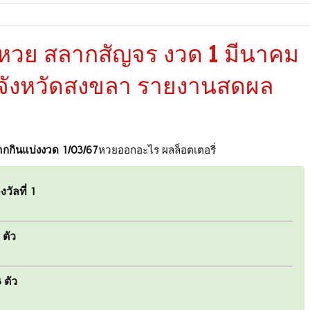
หวย สลากสัญจร งวด 1 มีนาคม
 จังหวัดสงขลา รายงานสดผล
กกินแบ่งงวด 1/03/67
หวยออกอะไร ผลล็อตเตอรี่
วัลที่ 1
 ตัว
 ตัว