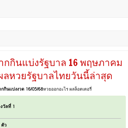
ากกินแบ่งรัฐบาล 16 พฤษภาคม
ผลหวยรัฐบาลไทยวันนี้ล่าสุด
กกินแบ่งงวด 16/05/68
หวยออกอะไร ผลล็อตเตอรี่
วัลที่ 1
 ตัว