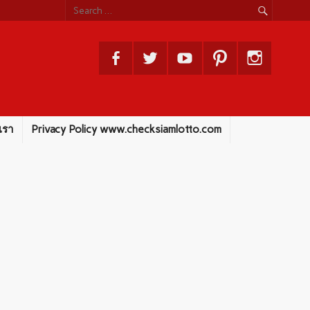
บเรา
Privacy Policy www.checksiamlotto.com