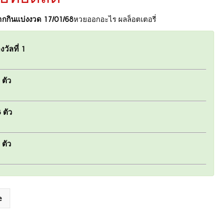
กกินแบ่งงวด 17/01/68
หวยออกอะไร ผลล็อตเตอรี่
วัลที่ 1
 ตัว
 ตัว
 ตัว
e