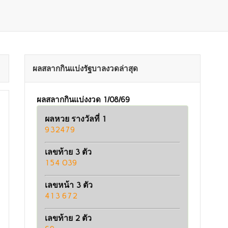
ผลสลากกินแบ่งรัฐบาลงวดล่าสุด
ผลสลากกินแบ่งงวด 1/08/69
ผลหวย รางวัลที่ 1
932479
เลขท้าย 3 ตัว
154 039
เลขหน้า 3 ตัว
413 672
เลขท้าย 2 ตัว