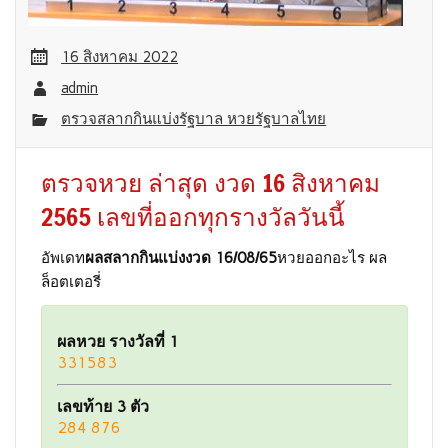
16 สิงหาคม 2022
admin
ตรวจสลากกินแบ่งรัฐบาล หวยรัฐบาลไทย
ตรวจหวย ล่าสุด งวด 16 สิงหาคม
2565 เลขที่ออกทุกรางวัลวันนี้
อัพเดท
ผลสลากกินแบ่งงวด 16/08/65
หวยออกอะไร ผล
ล็อตเตอรี่
ผลหวย รางวัลที่ 1
331583
เลขท้าย 3 ตัว
284 876