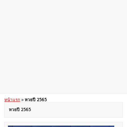
หน้าแรก
»
หวยปี 2565
หวยปี 2565