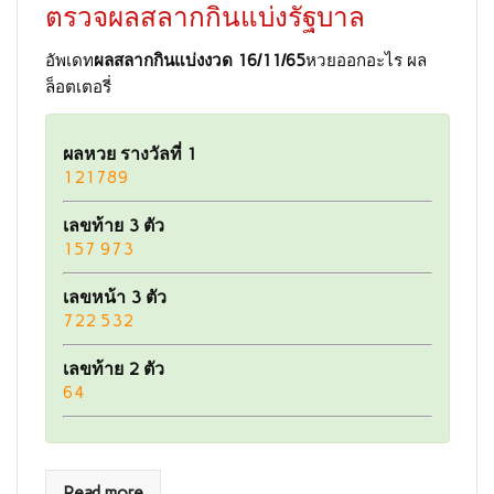
ตรวจผลสลากกินแบ่งรัฐบาล
อัพเดท
ผลสลากกินแบ่งงวด 16/11/65
หวยออกอะไร ผล
ล็อตเตอรี่
ผลหวย รางวัลที่ 1
121789
เลขท้าย 3 ตัว
157 973
เลขหน้า 3 ตัว
722 532
เลขท้าย 2 ตัว
64
Read more