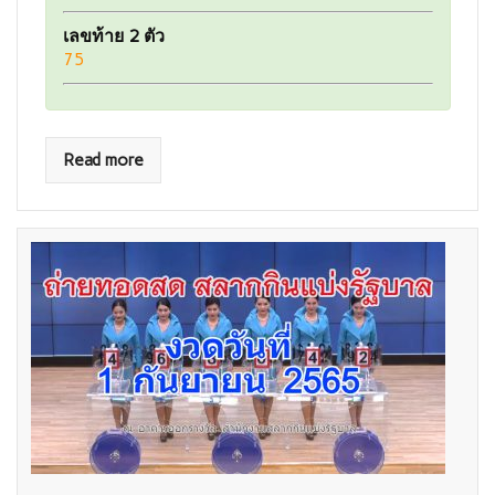
เลขท้าย 2 ตัว
75
Read more