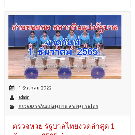
1 ธันวาคม 2022
admin
ตรวจสลากกินแบ่งรัฐบาล หวยรัฐบาลไทย
ตรวจหวย รัฐบาลไทยงวดล่าสุด 1