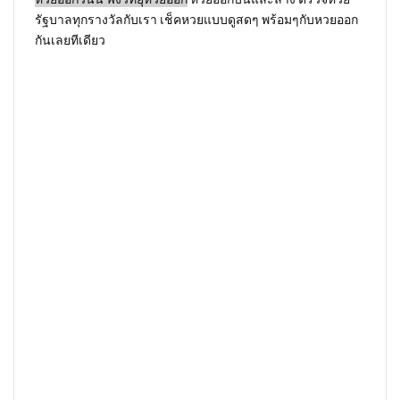
รัฐบาลทุกรางวัลกับเรา เช็คหวยแบบดูสดๆ พร้อมๆกับหวยออก
กันเลยทีเดียว