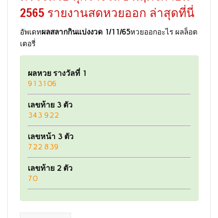
2565 รายงานสดหวยออก ล่าสุดที่นี่
อัพเดท
ผลสลากกินแบ่งงวด 1/11/65
หวยออกอะไร ผลล็อต
เตอรี่
ผลหวย รางวัลที่ 1
913106
เลขท้าย 3 ตัว
343 922
เลขหน้า 3 ตัว
722 839
เลขท้าย 2 ตัว
70