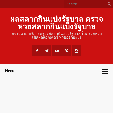
ผลสลากกินแบ่งรัฐบาล ตรวจ
หวยสลากกินแบ่งรัฐบาล
ตรวจหวย บริการตรวจสลากกินแบ่งรัฐบาล ใบตรวจหวย
เช็คผลล็อตเตอรี่ หวยออกอะไร
Menu