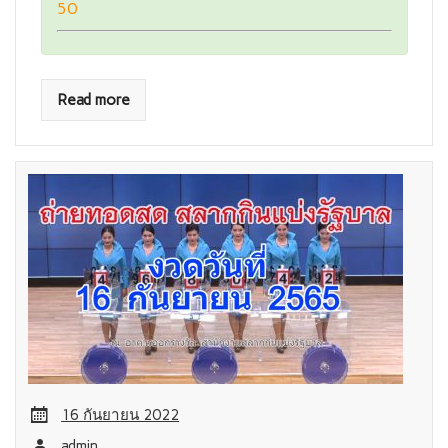
50
Read more
16 กันยายน 2022
admin