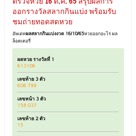
ตรวจหวย 16 ต.ค. 65 สรุปผลการ
ออกรางวัลสลากกินแบ่ง พร้อมรับ
ชมถ่ายทอดสดหวย
อัพเดท
ผลสลากกินแบ่งงวด 16/10/65
หวยออกอะไร ผล
ล็อตเตอรี่
ผลหวย รางวัลที่ 1
613106
เลขท้าย 3 ตัว
606 799
เลขหน้า 3 ตัว
158 037
เลขท้าย 2 ตัว
15