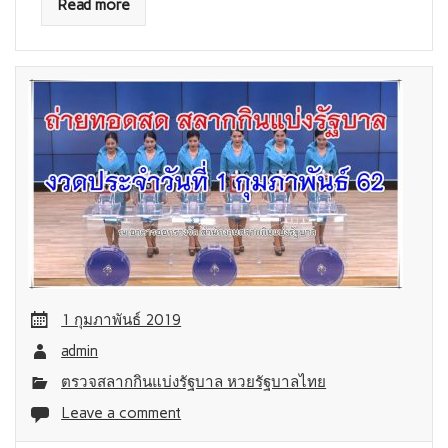
Read more
1 กุมภาพันธ์ 2019
admin
ตรวจสลากกินแบ่งรัฐบาล หวยรัฐบาลไทย
Leave a comment