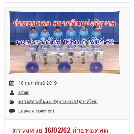
16 กุมภาพันธ์ 2019
admin
ตรวจสลากกินแบ่งรัฐบาล หวยรัฐบาลไทย
Leave a comment
ตรวจหวย 16/02/62 ถ่ายทอดสด