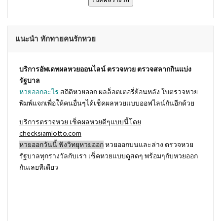
แนะนำ ทักทายคนรักหวย
บริการอัพเดทผลหวยออนไลน์ ตรวจหวย ตรวจสลากกินแบ่ง
รัฐบาล
หวยออกอะไร
สถิติหวยออก ผลล็อตเตอรี่ย้อนหลัง ใบตรวจหวย
พิมพ์แจกเพื่อให้คนอื่นๆได้เช็คผลหวยแบบออฟไลน์กันอีกด้วย
บริการตรวจหวย เช็คผลหวยดีๆแบบนี้โดย
checksiamlotto.com
หวยออกวันนี้ ฟังวิทยุหวยออก
หวยออกบนและล่าง ตรวจหวย
รัฐบาลทุกรางวัลกับเรา เช็คหวยแบบดูสดๆ พร้อมๆกับหวยออก
กันเลยทีเดียว