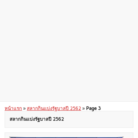
หน้าแรก
»
สลากกินแบ่งรัฐบาลปี 2562
»
Page 3
สลากกินแบ่งรัฐบาลปี 2562