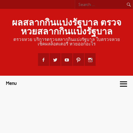
ผลสลากกินแบ่งรัฐบาล ตรวจ
หวยสลากกินแบ่งรัฐบาล
ตรวจหวย บริการตรวจสลากกินแบ่งรัฐบาล ใบตรวจหวย
เช็คผลล็อตเตอรี่ หวยออกอะไร
Menu