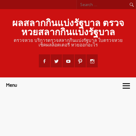
ผลสลากกินแบ่งรัฐบาล ตรวจ
หวยสลากกินแบ่งรัฐบาล
ตรวจหวย บริการตรวจสลากกินแบ่งรัฐบาล ใบตรวจหวย
เช็คผลล็อตเตอรี่ หวยออกอะไร
Menu