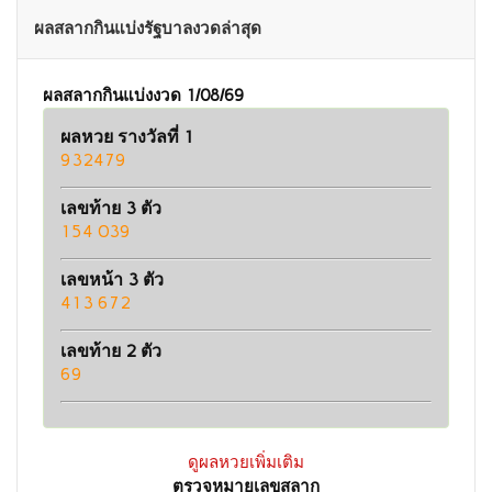
ผลสลากกินแบ่งรัฐบาลงวดล่าสุด
ผลสลากกินแบ่งงวด 1/08/69
ผลหวย รางวัลที่ 1
932479
เลขท้าย 3 ตัว
154 039
เลขหน้า 3 ตัว
413 672
เลขท้าย 2 ตัว
69
ดูผลหวยเพิ่มเติม
ตรวจหมายเลขสลาก