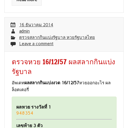
16 ธันวาคม 2014
admin
ตรวจสลากกินแบ่งรัฐบาล หวยรัฐบาลไทย
Leave a comment
ตรวจหวย 16/12/57 ผลสลากกินแบ่ง
รัฐบาล
อัพเดท
ผลสลากกินแบ่งงวด 16/12/57
หวยออกอะไร ผล
ล็อตเตอรี่
ผลหวย รางวัลที่ 1
948354
เลขท้าย 3 ตัว