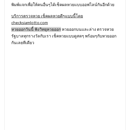
พิมพ์แจกเพื่อให้คนอื่นๆได้เช็คผลหวยแบบออฟไลน์กันอีกด้วย
บริการตรวจหวย เช็คผลหวยดีๆแบบนี้โดย
checksiamlotto.com
หวยออกวันนี้ ฟังวิทยุหวยออก
หวยออกบนและล่าง ตรวจหวย
รัฐบาลทุกรางวัลกับเรา เช็คหวยแบบดูสดๆ พร้อมๆกับหวยออก
กันเลยทีเดียว