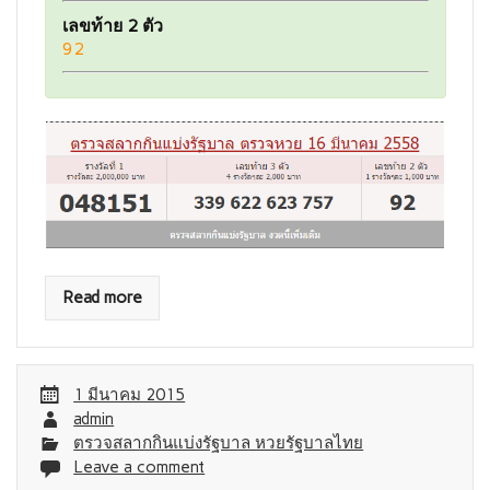
เลขท้าย 2 ตัว
92
Read more
1 มีนาคม 2015
admin
ตรวจสลากกินแบ่งรัฐบาล หวยรัฐบาลไทย
Leave a comment