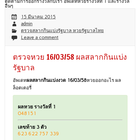
ติดตามการออกรางวัลกับเรา อัพเดทหวยรางวัลที่ 1 และรางวัล
อื่นๆ
15 มีนาคม 2015
admin
ตรวจสลากกินแบ่งรัฐบาล หวยรัฐบาลไทย
Leave a comment
ตรวจหวย 16/03/58 ผลสลากกินแบ่ง
รัฐบาล
อัพเดท
ผลสลากกินแบ่งงวด 16/03/58
หวยออกอะไร ผล
ล็อตเตอรี่
ผลหวย รางวัลที่ 1
048151
เลขท้าย 3 ตัว
623 622 757 339