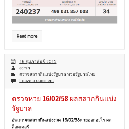
Read more
16 กุมภาพันธ์ 2015
admin
ตรวจสลากกินแบ่งรัฐบาล หวยรัฐบาลไทย
Leave a comment
ตรวจหวย 16/02/58 ผลสลากกินแบ่ง
รัฐบาล
อัพเดท
ผลสลากกินแบ่งงวด 16/02/58
หวยออกอะไร ผล
ล็อตเตอรี่