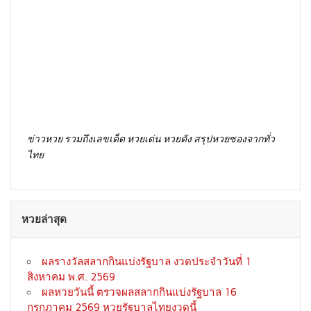
ข่าวหวย รวมถึงเลขเด็ด หวยเด่น หวยดัง สรุปหวยซองจากทั่ว
ไทย
หวยล่าสุด
ผลรางวัลสลากกินแบ่งรัฐบาล งวดประจำวันที่ 1
สิงหาคม พ.ศ. 2569
ผลหวยวันนี้ ตรวจผลสลากกินแบ่งรัฐบาล 16
กรกฎาคม 2569 หวยรัฐบาลไทยงวดนี้