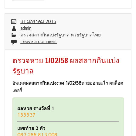
31 มกราคม 2015
admin
ตรวจสลากกินแบ่งรัฐบาล หวยรัฐบาลไทย
Leave a comment
ตรวจหวย 1/02/58 ผลสลากกินแบ่ง
รัฐบาล
อัพเดท
ผลสลากกินแบ่งงวด 1/02/58
หวยออกอะไร ผลล็อต
เตอรี่
ผลหวย รางวัลที่ 1
155537
เลขท้าย 3 ตัว
083 286 813 008