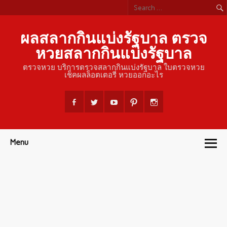
ผลสลากกินแบ่งรัฐบาล ตรวจ
หวยสลากกินแบ่งรัฐบาล
ตรวจหวย บริการตรวจสลากกินแบ่งรัฐบาล ใบตรวจหวย
เช็คผลล็อตเตอรี่ หวยออกอะไร
Menu