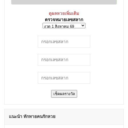
ดูผลหวยเพิ่มเติม
ตรวจหมายเลขสลาก
เช็คผลรางวัล
แนะนำ ทักทายคนรักหวย