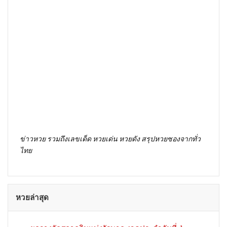
ข่าวหวย รวมถึงเลขเด็ด หวยเด่น หวยดัง สรุปหวยซองจากทั่ว
ไทย
หวยล่าสุด