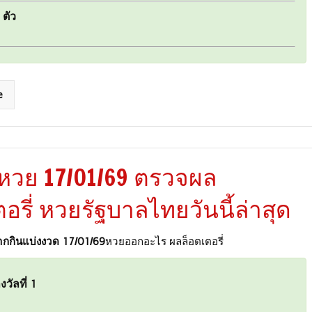
 ตัว
e
หวย 17/01/69 ตรวจผล
อรี่ หวยรัฐบาลไทยวันนี้ล่าสุด
กกินแบ่งงวด 17/01/69
หวยออกอะไร ผลล็อตเตอรี่
วัลที่ 1