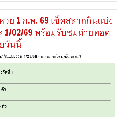
วย 1 ก.พ. 69 เช็คสลากกินแบ่ง
ล 1/02/69 พร้อมรับชมถ่ายทอด
วันนี้
กกินแบ่งงวด 1/02/69
หวยออกอะไร ผลล็อตเตอรี่
วัลที่ 1
 ตัว
 ตัว