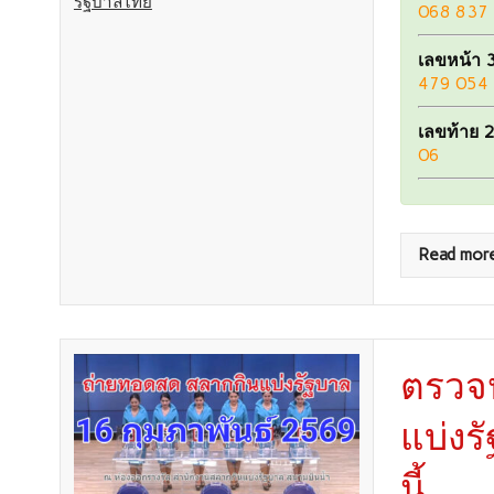
รัฐบาลไทย
068 837
เลขหน้า 3
479 054
เลขท้าย 2
06
Read mor
ตรวจห
แบ่งร
นี้