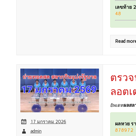
เลขท้าย 2
48
Read mor
ตรวจ
ลอตเต
อัพเดท
ผลสลา
17 มกราคม 2026
ผลหวย ราง
878972
admin