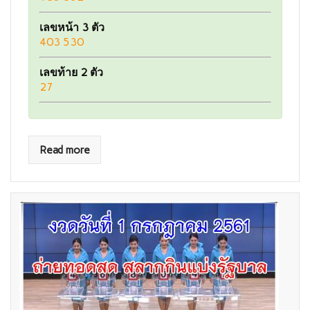
เลขหน้า 3 ตัว
403 530
เลขท้าย 2 ตัว
27
Read more