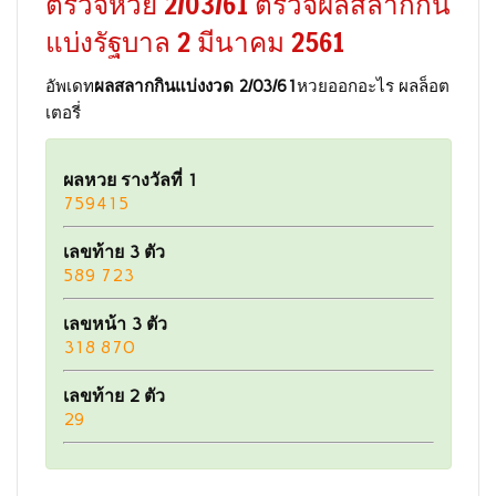
ตรวจหวย 2/03/61 ตรวจผลสลากกิน
แบ่งรัฐบาล 2 มีนาคม 2561
อัพเดท
ผลสลากกินแบ่งงวด 2/03/61
หวยออกอะไร ผลล็อต
เตอรี่
ผลหวย รางวัลที่ 1
759415
เลขท้าย 3 ตัว
589 723
เลขหน้า 3 ตัว
318 870
เลขท้าย 2 ตัว
29