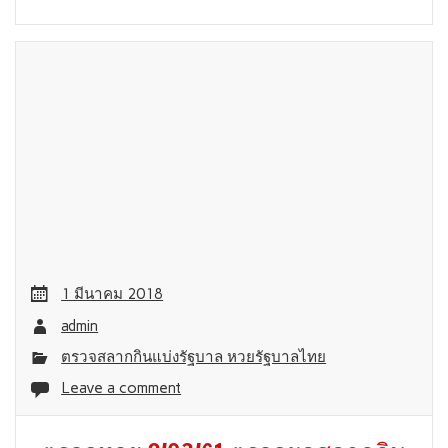
1 มีนาคม 2018
admin
ตรวจสลากกินแบ่งรัฐบาล หวยรัฐบาลไทย
Leave a comment