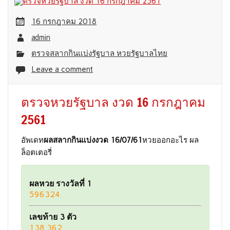
16 กรกฎาคม 2018
admin
ตรวจสลากกินแบ่งรัฐบาล หวยรัฐบาลไทย
Leave a comment
ตรวจหวยรัฐบาล งวด 16 กรกฎาคม
2561
อัพเดท
ผลสลากกินแบ่งงวด 16/07/61
หวยออกอะไร ผล
ล็อตเตอรี่
ผลหวย รางวัลที่ 1
596324
เลขท้าย 3 ตัว
138 362