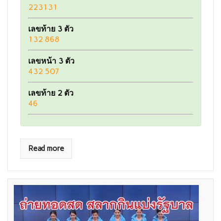
223131
เลขท้าย 3 ตัว
132 868
เลขหน้า 3 ตัว
432 507
เลขท้าย 2 ตัว
46
Read more