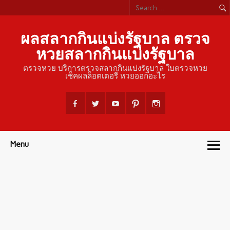
ผลสลากกินแบ่งรัฐบาล ตรวจ
หวยสลากกินแบ่งรัฐบาล
ตรวจหวย บริการตรวจสลากกินแบ่งรัฐบาล ใบตรวจหวย
เช็คผลล็อตเตอรี่ หวยออกอะไร
Menu