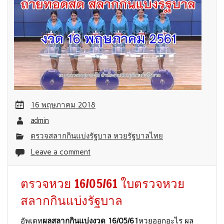
16 พฤษภาคม 2018
admin
ตรวจสลากกินแบ่งรัฐบาล หวยรัฐบาลไทย
Leave a comment
ตรวจหวย 16/05/61 ใบตรวจหวย
สลากกินแบ่งรัฐบาล
อัพเดท
ผลสลากกินแบ่งงวด 16/05/61
หวยออกอะไร ผล