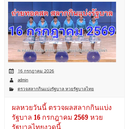
16 กรกฎาคม 2026
admin
ตรวจสลากกินแบ่งรัฐบาล หวยรัฐบาลไทย
ผลหวยวันนี้ ตรวจผลสลากกินแบ่ง
รัฐบาล 16 กรกฎาคม 2569 หวย
รัฐบาลไทยงวดนี้