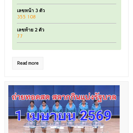
เลขหน้า 3 ตัว
355 108
เลขท้าย 2 ตัว
77
Read more