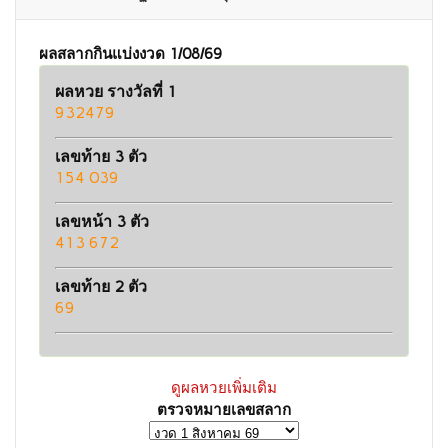
ผลสลากกินแบ่งงวด 1/08/69
ผลหวย รางวัลที่ 1
932479
เลขท้าย 3 ตัว
154 039
เลขหน้า 3 ตัว
413 672
เลขท้าย 2 ตัว
69
ดูผลหวยเพิ่มเติม
ตรวจหมายเลขสลาก