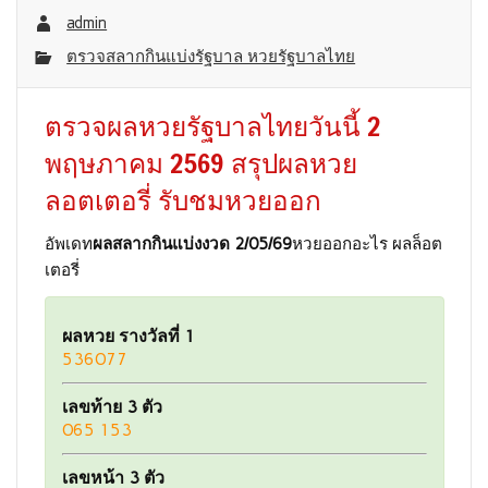
admin
ตรวจสลากกินแบ่งรัฐบาล หวยรัฐบาลไทย
ตรวจผลหวยรัฐบาลไทยวันนี้ 2
พฤษภาคม 2569 สรุปผลหวย
ลอตเตอรี่ รับชมหวยออก
อัพเดท
ผลสลากกินแบ่งงวด 2/05/69
หวยออกอะไร ผลล็อต
เตอรี่
ผลหวย รางวัลที่ 1
536077
เลขท้าย 3 ตัว
065 153
เลขหน้า 3 ตัว