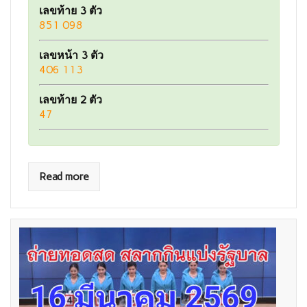
เลขท้าย 3 ตัว
851 098
เลขหน้า 3 ตัว
406 113
เลขท้าย 2 ตัว
47
Read more