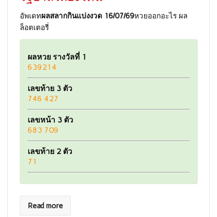
อัพเดท
ผลสลากกินแบ่งงวด 16/07/69
หวยออกอะไร ผล
ล็อตเตอรี่
ผลหวย รางวัลที่ 1
639214
เลขท้าย 3 ตัว
746 427
เลขหน้า 3 ตัว
683 709
เลขท้าย 2 ตัว
71
Read more