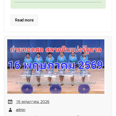
Read more
16 พฤษภาคม 2026
admin