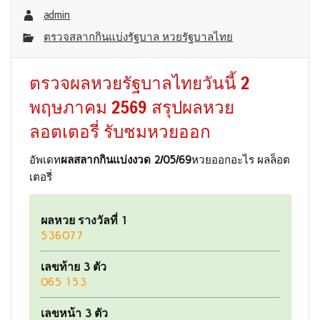
admin
ตรวจสลากกินแบ่งรัฐบาล หวยรัฐบาลไทย
ตรวจผลหวยรัฐบาลไทยวันนี้ 2
พฤษภาคม 2569 สรุปผลหวย
ลอตเตอรี่ รับชมหวยออก
อัพเดท
ผลสลากกินแบ่งงวด 2/05/69
หวยออกอะไร ผลล็อต
เตอรี่
ผลหวย รางวัลที่ 1
536077
เลขท้าย 3 ตัว
065 153
เลขหน้า 3 ตัว