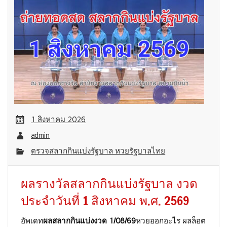
1 สิงหาคม 2026
admin
ตรวจสลากกินแบ่งรัฐบาล หวยรัฐบาลไทย
ผลรางวัลสลากกินแบ่งรัฐบาล งวด
ประจำวันที่ 1 สิงหาคม พ.ศ. 2569
อัพเดท
ผลสลากกินแบ่งงวด 1/08/69
หวยออกอะไร ผลล็อต