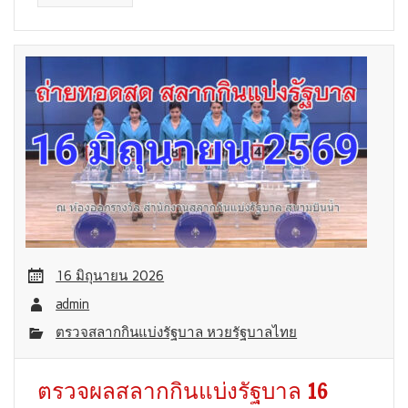
16 มิถุนายน 2026
admin
ตรวจสลากกินแบ่งรัฐบาล หวยรัฐบาลไทย
ตรวจผลสลากกินแบ่งรัฐบาล 16