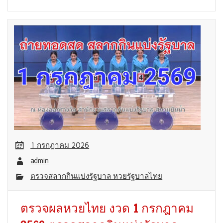
1 กรกฎาคม 2026
admin
ตรวจสลากกินแบ่งรัฐบาล หวยรัฐบาลไทย
ตรวจผลหวยไทย งวด 1 กรกฎาคม