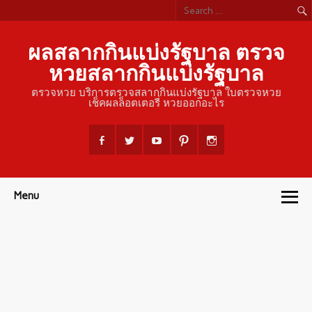
ผลสลากกินแบ่งรัฐบาล ตรวจ
หวยสลากกินแบ่งรัฐบาล
ตรวจหวย บริการตรวจสลากกินแบ่งรัฐบาล ใบตรวจหวย
เช็คผลล็อตเตอรี่ หวยออกอะไร
Menu