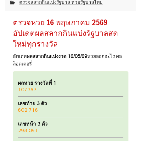
ตรวจสลากกินแบ่งรัฐบาล หวยรัฐบาลไทย
ตรวจหวย 16 พฤษภาคม 2569
อัปเดตผลสลากกินแบ่งรัฐบาลสด
ใหม่ทุกรางวัล
อัพเดท
ผลสลากกินแบ่งงวด 16/05/69
หวยออกอะไร ผล
ล็อตเตอรี่
ผลหวย รางวัลที่ 1
107387
เลขท้าย 3 ตัว
602 716
เลขหน้า 3 ตัว
298 091