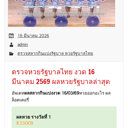
16 มีนาคม 2026
admin
ตรวจสลากกินแบ่งรัฐบาล หวยรัฐบาลไทย
ตรวจหวยรัฐบาลไทย งวด 16
มีนาคม 2569 ผลหวยรัฐบาลล่าสุด
อัพเดท
ผลสลากกินแบ่งงวด 16/03/69
หวยออกอะไร ผล
ล็อตเตอรี่
ผลหวย รางวัลที่ 1
833009