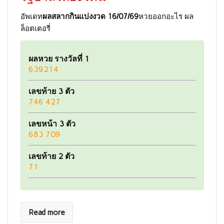
อัพเดท
ผลสลากกินแบ่งงวด 16/07/69
หวยออกอะไร ผล
ล็อตเตอรี่
ผลหวย รางวัลที่ 1
639214
เลขท้าย 3 ตัว
746 427
เลขหน้า 3 ตัว
683 709
เลขท้าย 2 ตัว
71
Read more